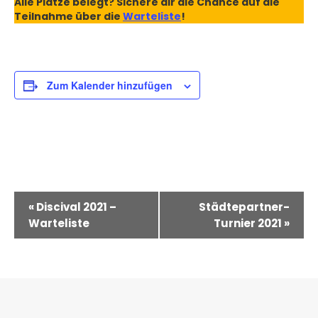
Alle Plätze belegt? Sichere dir die Chance auf die
Teilnahme über die
Warteliste
!
Zum Kalender hinzufügen
Veranstaltung-
«
Discival 2021 –
Städtepartner-
Navigation
Warteliste
Turnier 2021
»