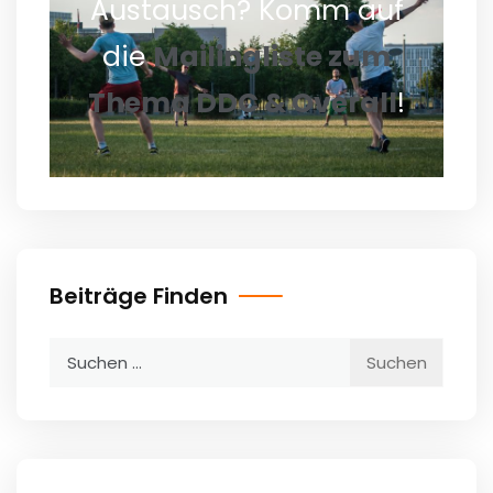
Austausch? Komm auf
die
Mailingliste zum
Thema DDC & Overall
!
Beiträge Finden
Suchen
nach: