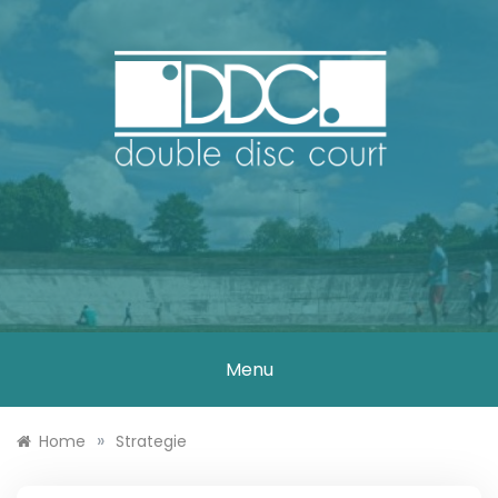
Skip
to
content
DOUBLE DISC
COURT
Menu
»
Home
Strategie