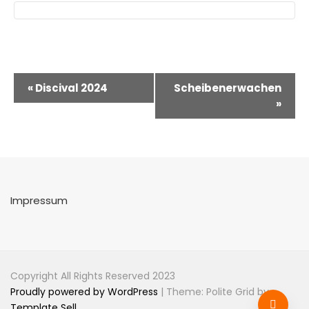
Veranstaltung-
«
Discival 2024
Scheibenerwachen
Navigation
»
Impressum
Copyright All Rights Reserved 2023
Proudly powered by WordPress
|
Theme: Polite Grid by
Template Sell
.