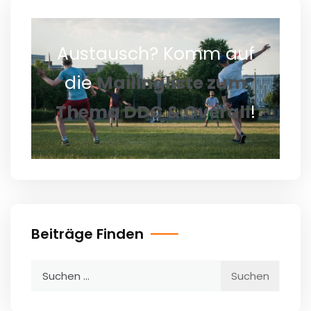
Austausch? Komm auf
die
Mailingliste zum
Thema DDC & Overall
!
Beiträge Finden
Suchen
nach: