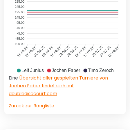
295.00
245.00
195.00
145.00
95.00
45.00
-5.00
-55.00
-105.00
25.05.26
01.06.26
08.06.26
15.06.26
22.06.26
29.06.26
06.07.26
13.07.26
20.07.26
27.07.26
18.05.26
03.08.26
Leif Junius
Jochen Faber
Timo Zeroch
Eine
Übersicht aller gespielten Turniere von
Jochen Faber findet sich auf
doubledisccourt.com
Zurück zur Rangliste