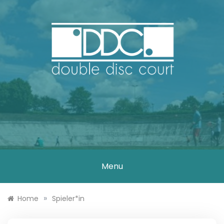
Skip
to
content
DOUBLE DISC
COURT
Menu
»
Home
Spieler*in