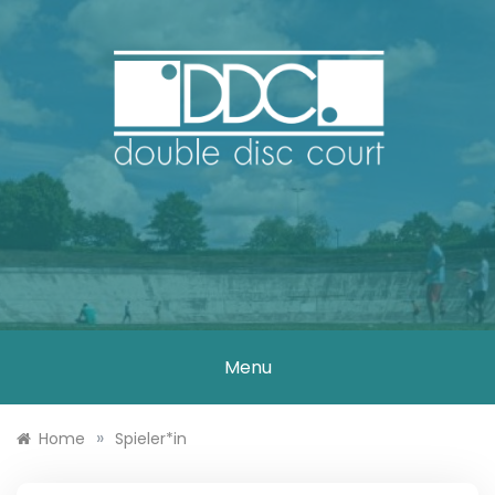
Skip
to
content
DOUBLE DISC
COURT
Menu
»
Home
Spieler*in