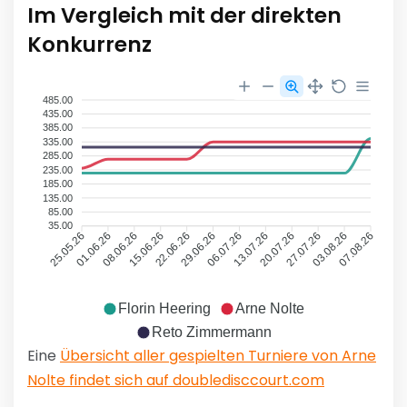
Im Vergleich mit der direkten
Konkurrenz
485.00
435.00
385.00
335.00
285.00
235.00
185.00
135.00
85.00
35.00
01.06.26
08.06.26
15.06.26
22.06.26
29.06.26
06.07.26
13.07.26
20.07.26
27.07.26
03.08.26
25.05.26
07.08.26
Florin Heering
Arne Nolte
Reto Zimmermann
Eine
Übersicht aller gespielten Turniere von Arne
Nolte findet sich auf doubledisccourt.com