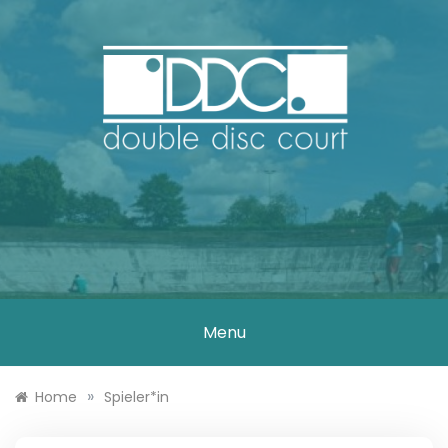
Skip
to
content
DOUBLE DISC
COURT
Menu
»
Home
Spieler*in