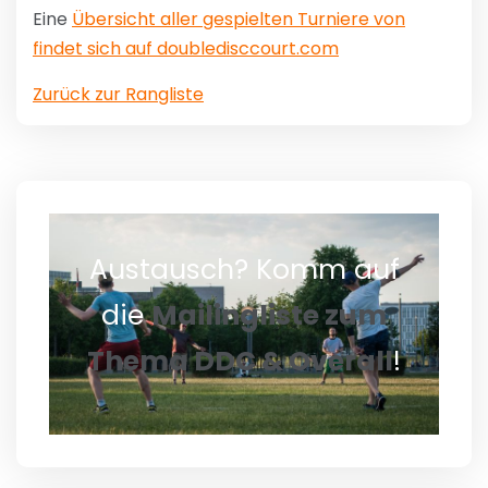
Eine
Übersicht aller gespielten Turniere von
findet sich auf doubledisccourt.com
Zurück zur Rangliste
Austausch? Komm auf
die
Mailingliste zum
Thema DDC & Overall
!