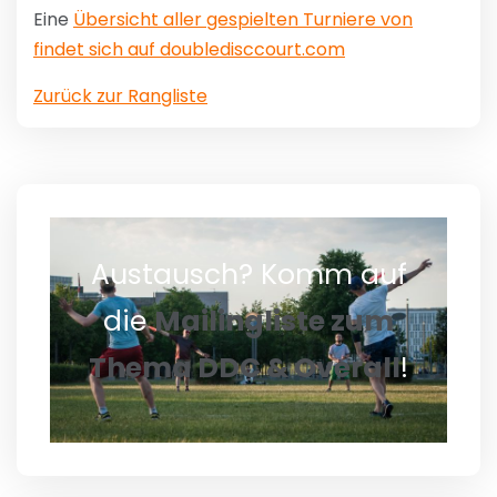
Eine
Übersicht aller gespielten Turniere von
findet sich auf doubledisccourt.com
Zurück zur Rangliste
Austausch? Komm auf
die
Mailingliste zum
Thema DDC & Overall
!