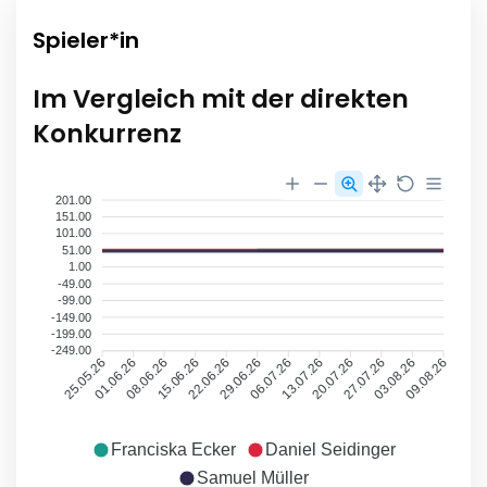
Spieler*in
Im Vergleich mit der direkten
Konkurrenz
201.00
151.00
101.00
51.00
1.00
-49.00
-99.00
-149.00
-199.00
-249.00
01.06.26
08.06.26
15.06.26
22.06.26
29.06.26
06.07.26
13.07.26
20.07.26
27.07.26
03.08.26
25.05.26
09.08.26
Franciska Ecker
Daniel Seidinger
Samuel Müller