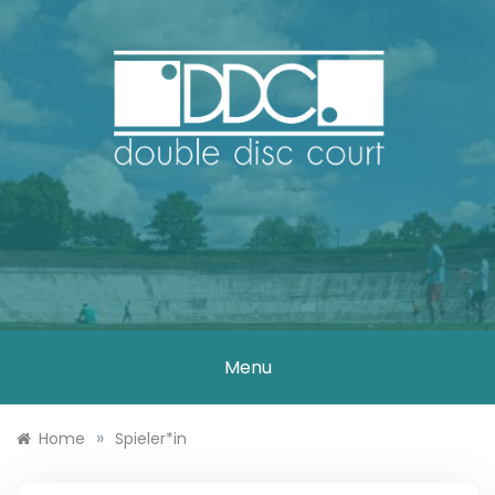
Skip
to
content
DOUBLE DISC
COURT
Menu
»
Home
Spieler*in