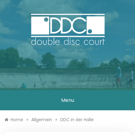
Skip
to
content
DOUBLE DISC
COURT
Menu
»
»
Home
Allgemein
DDC in der Halle