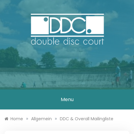
Skip
to
content
DOUBLE DISC
COURT
Menu
»
»
Home
Allgemein
DDC & Overall Mailingliste