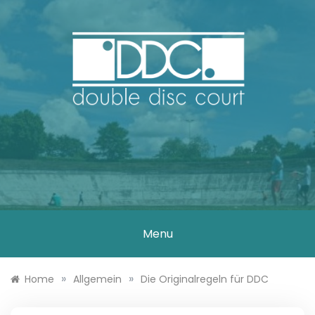
Skip
to
content
DOUBLE DISC
COURT
Menu
»
»
Home
Allgemein
Die Originalregeln für DDC