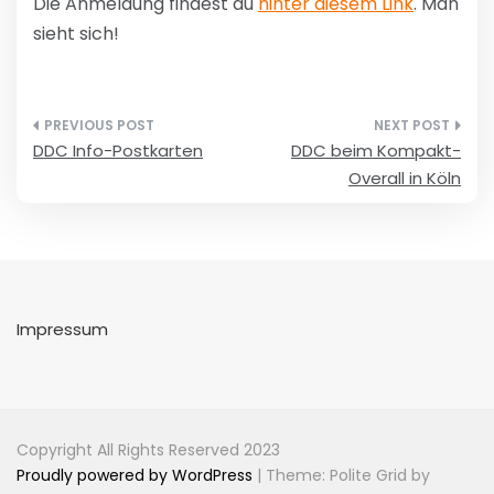
Die Anmeldung findest du
hinter diesem Link
. Man
sieht sich!
Beitragsnavigation
DDC Info-Postkarten
DDC beim Kompakt-
Overall in Köln
Impressum
Copyright All Rights Reserved 2023
Proudly powered by WordPress
|
Theme: Polite Grid by