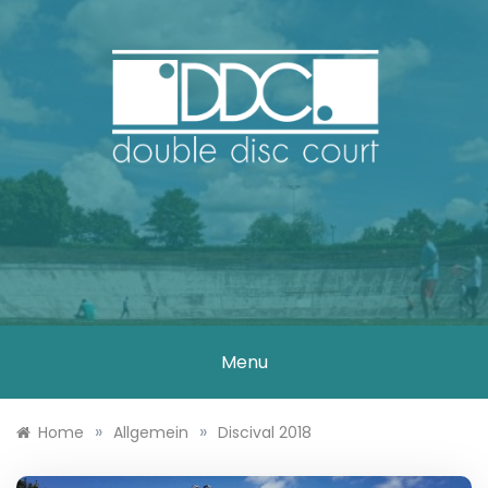
Skip
to
content
DOUBLE DISC
COURT
Menu
»
»
Home
Allgemein
Discival 2018