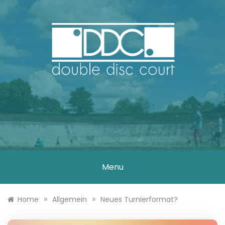
Skip
to
content
DOUBLE DISC
COURT
Menu
»
»
Home
Allgemein
Neues Turnierformat?