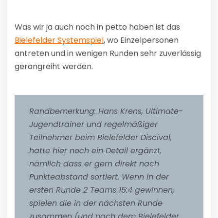
Was wir ja auch noch in petto haben ist das
Bielefelder Systemspiel
, wo Einzelpersonen
antreten und in wenigen Runden sehr zuverlässig
gerangreiht werden.
Randbemerkung: Hans Krens, Ultimate-
Jugendtrainer und regelmäßiger
Teilnehmer beim Bielefelder Discival,
hatte hier noch ein Detail ergänzt,
nämlich dass er gern direkt nach
Punkteabstand sortiert. Wenn in der
ersten Runde 2 Teams 15:4 gewinnen,
spielen die in der nächsten Runde
zusammen (und nach dem Bielefelder