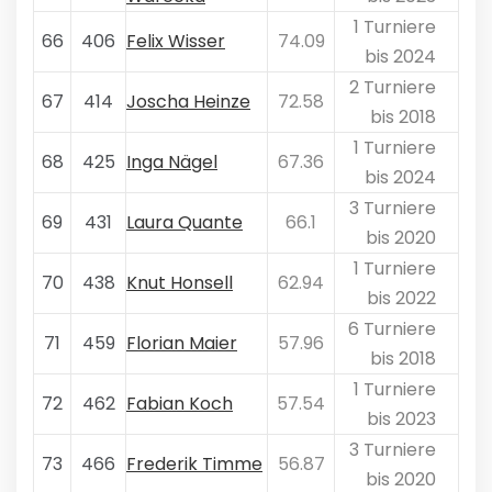
1 Turniere
66
406
Felix Wisser
74.09
bis 2024
2 Turniere
67
414
Joscha Heinze
72.58
bis 2018
1 Turniere
68
425
Inga Nägel
67.36
bis 2024
3 Turniere
69
431
Laura Quante
66.1
bis 2020
1 Turniere
70
438
Knut Honsell
62.94
bis 2022
6 Turniere
71
459
Florian Maier
57.96
bis 2018
1 Turniere
72
462
Fabian Koch
57.54
bis 2023
3 Turniere
73
466
Frederik Timme
56.87
bis 2020