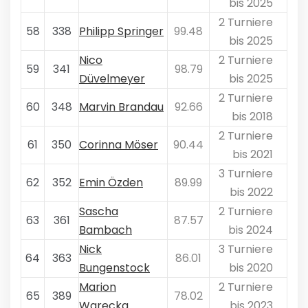
bis 2025
2 Turniere
58
338
Philipp Springer
99.48
bis 2025
Nico
2 Turniere
59
341
98.79
Düvelmeyer
bis 2025
2 Turniere
60
348
Marvin Brandau
92.66
bis 2018
2 Turniere
61
350
Corinna Möser
90.44
bis 2021
3 Turniere
62
352
Emin Özden
89.99
bis 2022
Sascha
2 Turniere
63
361
87.57
Bambach
bis 2024
Nick
3 Turniere
64
363
86.01
Bungenstock
bis 2020
Marion
2 Turniere
65
389
78.02
Warecka
bis 2023