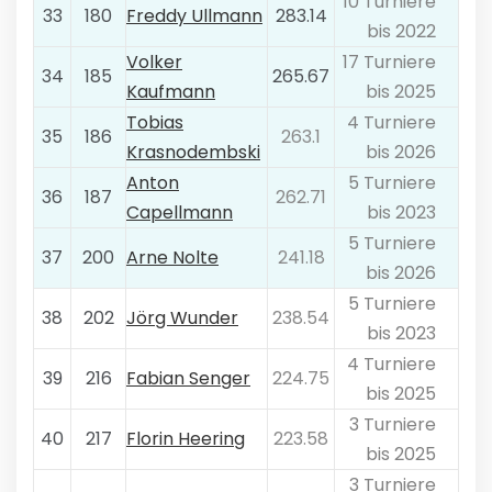
10 Turniere
33
180
Freddy Ullmann
283.14
bis 2022
Volker
17 Turniere
34
185
265.67
Kaufmann
bis 2025
Tobias
4 Turniere
35
186
263.1
Krasnodembski
bis 2026
Anton
5 Turniere
36
187
262.71
Capellmann
bis 2023
5 Turniere
37
200
Arne Nolte
241.18
bis 2026
5 Turniere
38
202
Jörg Wunder
238.54
bis 2023
4 Turniere
39
216
Fabian Senger
224.75
bis 2025
3 Turniere
40
217
Florin Heering
223.58
bis 2025
3 Turniere