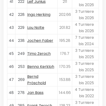
41
222
Leif Junius
211
bis 2026
3 Turniere
42
228
Ingo Herking
202.66
bis 2026
4 Turniere
43
229
Lou Nolte
201.82
bis 2026
7 Turniere
44
238
Jochen Faber
195.28
bis 2024
3 Turniere
45
249
Timo Zeroch
176.7
bis 2025
3 Turniere
46
253
Benno Kerkloh
170.35
bis 2025
Bernd
3 Turniere
47
269
153.88
Pröschold
bis 2025
4 Turniere
48
278
Jan Bass
144.66
bis 2022
3 Turniere
49
285
Frank Zeroch
138.23