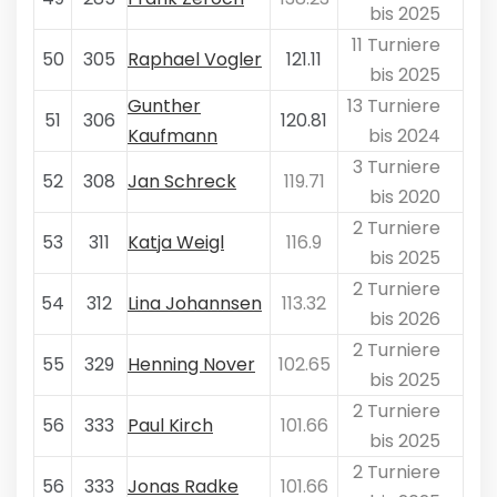
bis 2025
11 Turniere
50
305
Raphael Vogler
121.11
bis 2025
Gunther
13 Turniere
51
306
120.81
Kaufmann
bis 2024
3 Turniere
52
308
Jan Schreck
119.71
bis 2020
2 Turniere
53
311
Katja Weigl
116.9
bis 2025
2 Turniere
54
312
Lina Johannsen
113.32
bis 2026
2 Turniere
55
329
Henning Nover
102.65
bis 2025
2 Turniere
56
333
Paul Kirch
101.66
bis 2025
2 Turniere
56
333
Jonas Radke
101.66