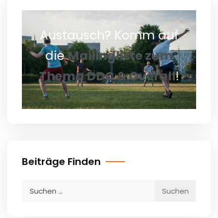
Austausch? Komm auf
die
Mailingliste zum
Thema DDC & Overall
!
Beiträge Finden
Suchen
nach: