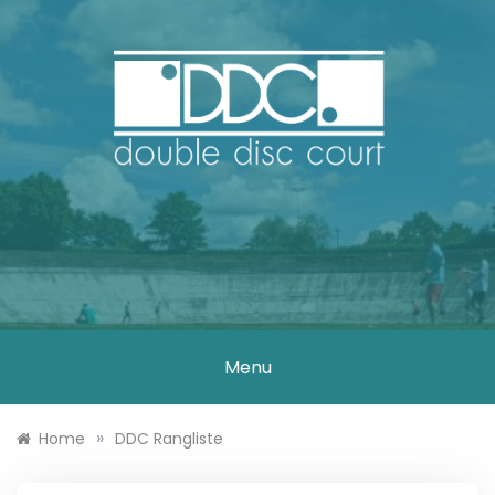
Skip
to
content
DOUBLE DISC
COURT
Menu
»
Home
DDC Rangliste