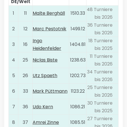
DE/Welt
48 Turniere
1
11
Malte Berghäll
1510.33
bis 2026
36 Turniere
2
12
Marc Pestotnik
1499.12
bis 2026
Ingo
18 Turniere
3
16
1404.81
Heidenfelder
bis 2025
11 Turniere
4
25
Niclas Biste
1238.63
bis 2026
34 Turniere
5
26
Utz Spaeth
1202.73
bis 2026
25 Turniere
6
33
Mark Püttmann
1123.22
bis 2026
30 Turniere
7
36
Udo Kern
1086.21
bis 2025
27 Turniere
8
37
Amrei Zinne
1085.51
bis 2026