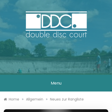
Skip
to
content
DOUBLE DISC
COURT
Menu
»
»
Home
Allgemein
Neues zur Rangliste