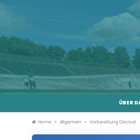
Skip
to
content
ÜBER DA
»
»
Home
Allgemein
Vorbereitung Discival